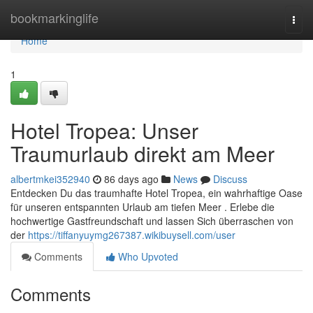
Home
bookmarkinglife
Togg
navi
Home
1
Hotel Tropea: Unser
Traumurlaub direkt am Meer
albertmkei352940
86 days ago
News
Discuss
Entdecken Du das traumhafte Hotel Tropea, ein wahrhaftige Oase
für unseren entspannten Urlaub am tiefen Meer . Erlebe die
hochwertige Gastfreundschaft und lassen Sich überraschen von
der
https://tiffanyuymg267387.wikibuysell.com/user
Comments
Who Upvoted
Comments