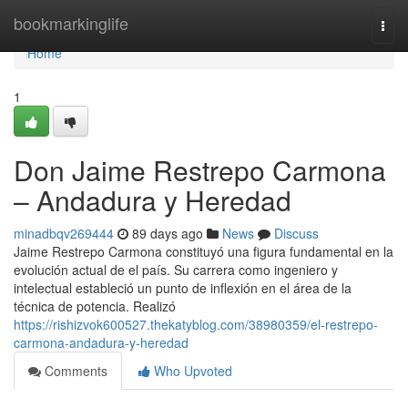
Home
bookmarkinglife
Togg
navi
Home
1
Don Jaime Restrepo Carmona
– Andadura y Heredad
minadbqv269444
89 days ago
News
Discuss
Jaime Restrepo Carmona constituyó una figura fundamental en la
evolución actual de el país. Su carrera como ingeniero y
intelectual estableció un punto de inflexión en el área de la
técnica de potencia. Realizó
https://rishizvok600527.thekatyblog.com/38980359/el-restrepo-
carmona-andadura-y-heredad
Comments
Who Upvoted