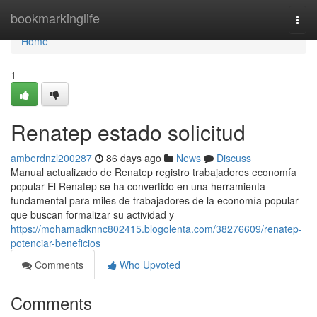
Home
bookmarkinglife
Togg
navi
Home
1
Renatep estado solicitud
amberdnzl200287
86 days ago
News
Discuss
Manual actualizado de Renatep registro trabajadores economía
popular El Renatep se ha convertido en una herramienta
fundamental para miles de trabajadores de la economía popular
que buscan formalizar su actividad y
https://mohamadknnc802415.blogolenta.com/38276609/renatep-
potenciar-beneficios
Comments
Who Upvoted
Comments