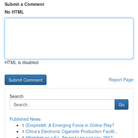
Submit a Comment
No HTML
HTML is disabled
Report Page
Search
Go
Published News
1
{Empire88: A Emerging Force in Online Play?
1
China's Electronic Cigarette Production Facilit...
1
Hitwinbet ทางเข้า: อัพเดทล่าสุด มกราคม 2567