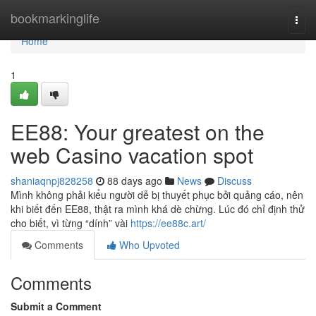
Home
bookmarkinglife
Togg
navi
Home
1
EE88: Your greatest on the
web Casino vacation spot
shaniaqnpj828258
88 days ago
News
Discuss
Mình không phải kiểu người dễ bị thuyết phục bởi quảng cáo, nên
khi biết đến EE88, thật ra mình khá dè chừng. Lúc đó chỉ định thử
cho biết, vì từng “dính” vài
https://ee88c.art/
Comments
Who Upvoted
Comments
Submit a Comment