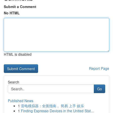
Submit a Comment
No HTML
HTML is disabled
Report Page
Search
Go
Published News
1
雷电模拟器：全面指南， 简易 上手 娱乐
1
Finding Espresso Devices in the United Stat...