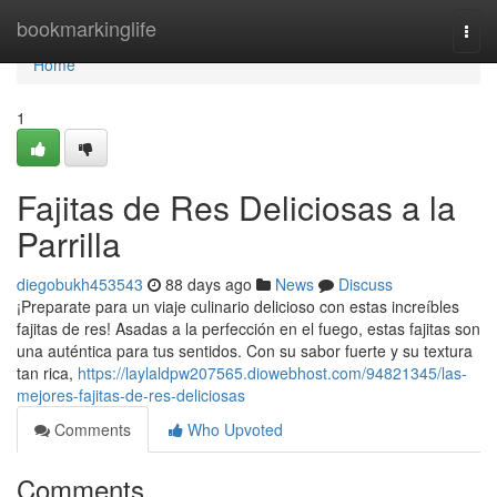
Home
bookmarkinglife
Togg
navi
Home
1
Fajitas de Res Deliciosas a la
Parrilla
diegobukh453543
88 days ago
News
Discuss
¡Preparate para un viaje culinario delicioso con estas increíbles
fajitas de res! Asadas a la perfección en el fuego, estas fajitas son
una auténtica para tus sentidos. Con su sabor fuerte y su textura
tan rica,
https://laylaldpw207565.diowebhost.com/94821345/las-
mejores-fajitas-de-res-deliciosas
Comments
Who Upvoted
Comments