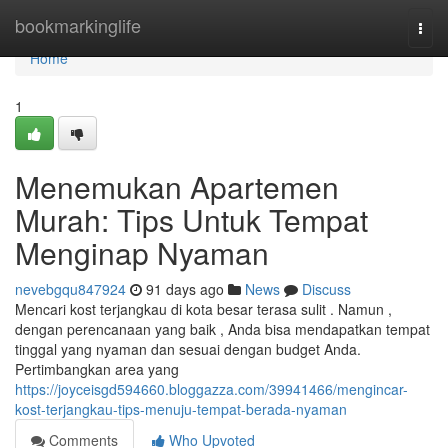
Home
bookmarkinglife
Togg
navi
Home
1
Menemukan Apartemen
Murah: Tips Untuk Tempat
Menginap Nyaman
nevebgqu847924
91 days ago
News
Discuss
Mencari kost terjangkau di kota besar terasa sulit . Namun ,
dengan perencanaan yang baik , Anda bisa mendapatkan tempat
tinggal yang nyaman dan sesuai dengan budget Anda.
Pertimbangkan area yang
https://joyceisgd594660.bloggazza.com/39941466/mengincar-
kost-terjangkau-tips-menuju-tempat-berada-nyaman
Comments
Who Upvoted