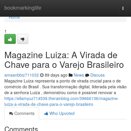
Home
bookmarkinglife
Togg
navi
Home
1
Magazine Luiza: A Virada de
Chave para o Varejo Brasileiro
amaanbbiz711032
89 days ago
News
Discuss
Magazine Luiza representa a ponto de virada crucial para o de
comércio do Brasil . Sua transformação digital, liderada pela visão
de a senhora Luiza , demonstrou como é possível renovar a
https://ellamyuz714539.therainblog.com/39666136/magazine-
luiza-a-virada-de-chave-para-o-varejo-brasileiro
Comments
Who Upvoted
Comments