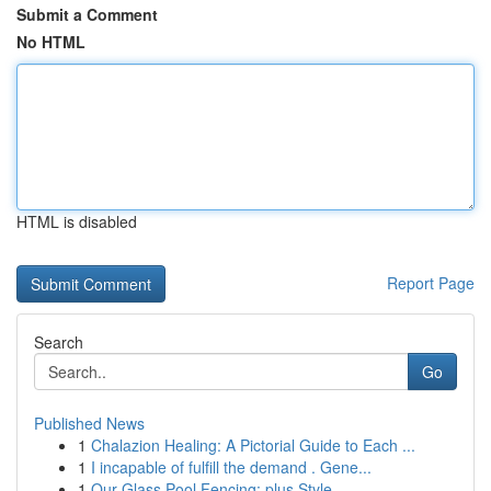
Submit a Comment
No HTML
HTML is disabled
Report Page
Search
Go
Published News
1
Chalazion Healing: A Pictorial Guide to Each ...
1
I incapable of fulfill the demand . Gene...
1
Our Glass Pool Fencing: plus Style