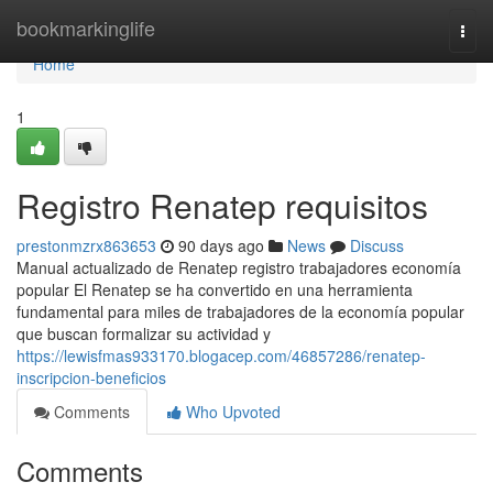
Home
bookmarkinglife
Togg
navi
Home
1
Registro Renatep requisitos
prestonmzrx863653
90 days ago
News
Discuss
Manual actualizado de Renatep registro trabajadores economía
popular El Renatep se ha convertido en una herramienta
fundamental para miles de trabajadores de la economía popular
que buscan formalizar su actividad y
https://lewisfmas933170.blogacep.com/46857286/renatep-
inscripcion-beneficios
Comments
Who Upvoted
Comments