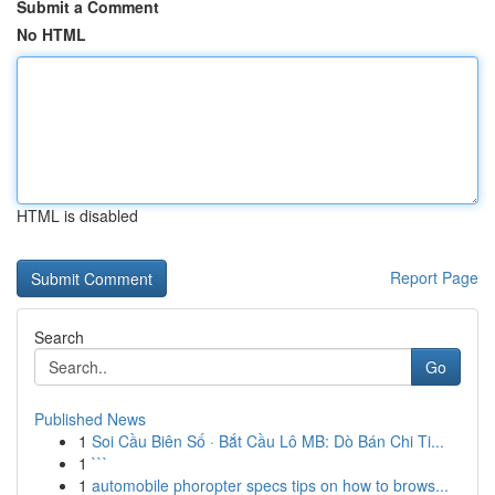
Submit a Comment
No HTML
HTML is disabled
Report Page
Search
Go
Published News
1
Soi Cầu Biên Số · Bắt Cầu Lô MB: Dò Bán Chi Ti...
1
```
1
automobile phoropter specs tips on how to brows...