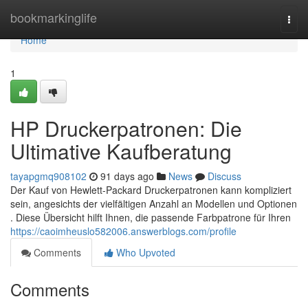
Home
bookmarkinglife
Togg
navi
Home
1
HP Druckerpatronen: Die
Ultimative Kaufberatung
tayapgmq908102
91 days ago
News
Discuss
Der Kauf von Hewlett-Packard Druckerpatronen kann kompliziert
sein, angesichts der vielfältigen Anzahl an Modellen und Optionen
. Diese Übersicht hilft Ihnen, die passende Farbpatrone für Ihren
https://caoimheuslo582006.answerblogs.com/profile
Comments
Who Upvoted
Comments