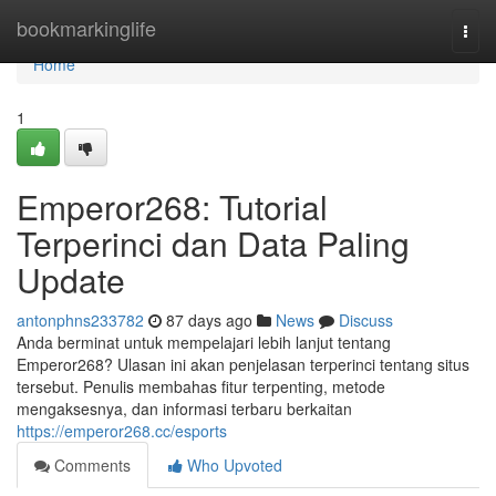
Home
bookmarkinglife
Togg
navi
Home
1
Emperor268: Tutorial
Terperinci dan Data Paling
Update
antonphns233782
87 days ago
News
Discuss
Anda berminat untuk mempelajari lebih lanjut tentang
Emperor268? Ulasan ini akan penjelasan terperinci tentang situs
tersebut. Penulis membahas fitur terpenting, metode
mengaksesnya, dan informasi terbaru berkaitan
https://emperor268.cc/esports
Comments
Who Upvoted