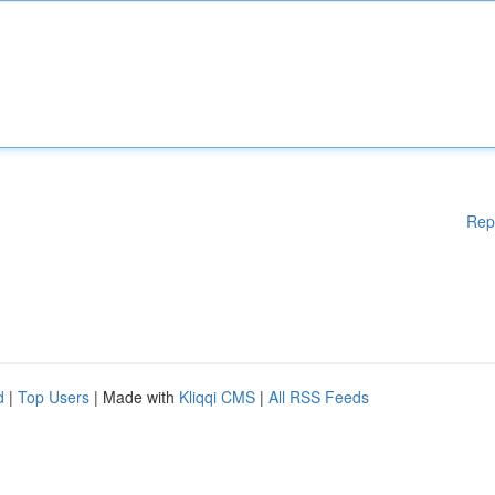
Rep
d
|
Top Users
| Made with
Kliqqi CMS
|
All RSS Feeds