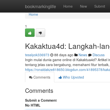
Home
bookmarkinglife
Home
New
Submit
Home
1
Kakaktua4d: Langkah-lan
tesslyok336973
88 days ago
News
Discuss
Ingin mulai dunia game online di Kakaktua4d? Artike
tentang jelas cara bergabung, memahami fitur terbaik, 
https://ronaldakze818650.blogdun.com/41895378/kak
Comments
Who Upvoted
Comments
Submit a Comment
No HTML