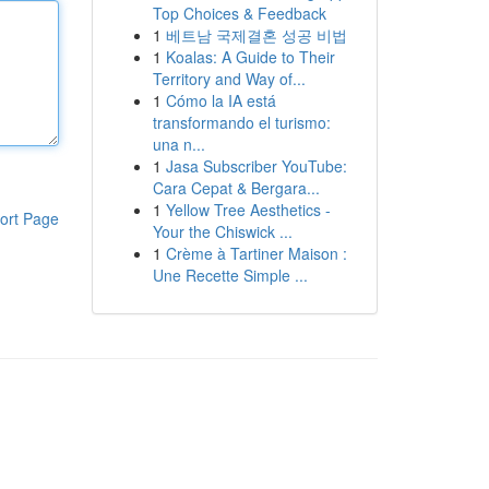
Top Choices & Feedback
1
베트남 국제결혼 성공 비법
1
Koalas: A Guide to Their
Territory and Way of...
1
Cómo la IA está
transformando el turismo:
una n...
1
Jasa Subscriber YouTube:
Cara Cepat & Bergara...
1
Yellow Tree Aesthetics -
ort Page
Your the Chiswick ...
1
Crème à Tartiner Maison :
Une Recette Simple ...