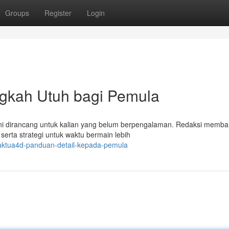
Groups
Register
Login
gkah Utuh bagi Pemula
l ini dirancang untuk kalian yang belum berpengalaman. Redaksi memb
serta strategi untuk waktu bermain lebih
aktua4d-panduan-detail-kepada-pemula