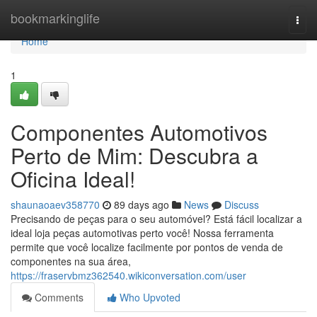
Home
bookmarkinglife
Togg
navi
Home
1
Componentes Automotivos
Perto de Mim: Descubra a
Oficina Ideal!
shaunaoaev358770
89 days ago
News
Discuss
Precisando de peças para o seu automóvel? Está fácil localizar a
ideal loja peças automotivas perto você! Nossa ferramenta
permite que você localize facilmente por pontos de venda de
componentes na sua área,
https://fraservbmz362540.wikiconversation.com/user
Comments
Who Upvoted