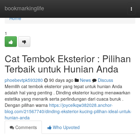
Home
bookmarkinglife
Togg
navi
Home
1
Cat Tembok Eksterior : Pilihan
Terbaik untuk Hunian Anda
phoebevtpk593280
90 days ago
News
Discuss
Memilih cat tembok eksterior yang tepat untuk hunian Anda
adalah hal yang penting . Dinding eksterior kucing menawarkan
estetika yang menarik serta perlindungan dari cuaca buruk .
Dengan pilihan warna
https://joycelkqw382028.anchor-
blog.com/21567740/dinding-eksterior-kucing-pilihan-ideal-untuk-
hunian-anda
Comments
Who Upvoted