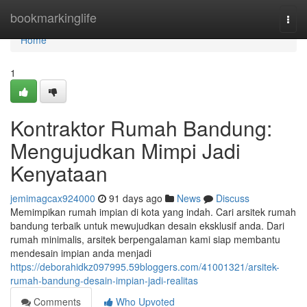
Home
bookmarkinglife
Togg
navi
Home
1
Kontraktor Rumah Bandung:
Mengujudkan Mimpi Jadi
Kenyataan
jemimagcax924000
91 days ago
News
Discuss
Memimpikan rumah impian di kota yang indah. Cari arsitek rumah
bandung terbaik untuk mewujudkan desain eksklusif anda. Dari
rumah minimalis, arsitek berpengalaman kami siap membantu
mendesain impian anda menjadi
https://deborahidkz097995.59bloggers.com/41001321/arsitek-
rumah-bandung-desain-impian-jadi-realitas
Comments
Who Upvoted