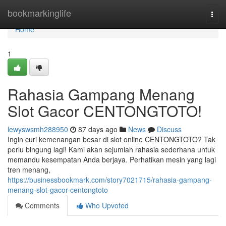
Home
bookmarkinglife
Togg
navi
Home
1
Rahasia Gampang Menang
Slot Gacor CENTONGTOTO!
lewyswsmh288950
87 days ago
News
Discuss
Ingin curi kemenangan besar di slot online CENTONGTOTO? Tak
perlu bingung lagi! Kami akan sejumlah rahasia sederhana untuk
memandu kesempatan Anda berjaya. Perhatikan mesin yang lagi
tren menang,
https://businessbookmark.com/story7021715/rahasia-gampang-
menang-slot-gacor-centongtoto
Comments
Who Upvoted