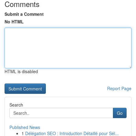
Comments
Submit a Comment
No HTML
HTML is disabled
Report Page
Search
Go
Published News
1
Délégation SEO : Introduction Détaillé pour Sél...