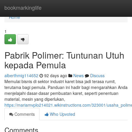
Home
bookmarkinglife
Home
1
Pabrik Polimer: Tuntunan Utuh
kepada Pemula
alberthmig114652
92 days ago
News
Discuss
Memulai bisnis di sektor industri karet bisa jadi terasa rumit,
terutama bagi pemula. Panduan ini hadir bagi mengarahkan Anda
menjelajahi dasar-dasar pembuatan karet, seperti penentuan
material, mesin yang diperlukan,
https://mariamvplo214021.wikinstructions.com/323001/usaha_polim
Comments
Who Upvoted
Comments