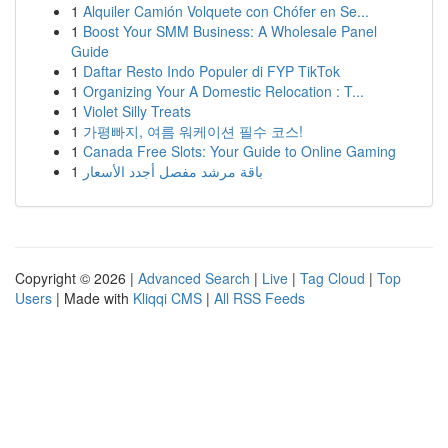
1
Alquiler Camión Volquete con Chófer en Se...
1
Boost Your SMM Business: A Wholesale Panel
Guide
1
Daftar Resto Indo Populer di FYP TikTok
1
Organizing Your A Domestic Relocation : T...
1
Violet Silly Treats
1
가평빠지, 여름 워케이션 필수 코스!
1
Canada Free Slots: Your Guide to Online Gaming
1
باقة مرشد مفصل أجدد الأسعار
Copyright © 2026 |
Advanced Search
|
Live
|
Tag Cloud
|
Top
Users
| Made with
Kliqqi CMS
|
All RSS Feeds