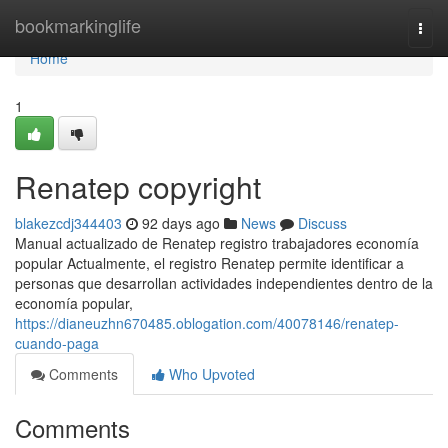
Home
bookmarkinglife
Togg
navi
Home
1
Renatep copyright
blakezcdj344403
92 days ago
News
Discuss
Manual actualizado de Renatep registro trabajadores economía
popular Actualmente, el registro Renatep permite identificar a
personas que desarrollan actividades independientes dentro de la
economía popular,
https://dianeuzhn670485.oblogation.com/40078146/renatep-
cuando-paga
Comments
Who Upvoted
Comments