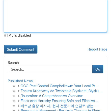
HTML is disabled
Report Page
Search
Go
Published News
1
OCG Pest Control Campbelltown: Your Local Pr...
1
Zestaw Kreatywny do Tworzenia Błyskiem: Błysk i...
1
{Ibuprofen: A Comprehensive Overview
1
Electrician Hornsby Ensuring Safe and Effective...
1
베트남 출장 마사지, 현지 전문가의 손길로 받는 ...
1
Recovering Movement : Paralysis Therapy in Khop...