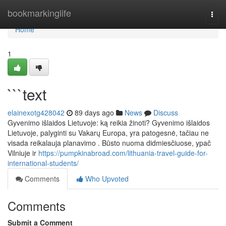
Home
bookmarkinglife
Togg
navi
Home
1
```text
elainexotg428042
89 days ago
News
Discuss
Gyvenimo išlaidos Lietuvoje: ką reikia žinoti? Gyvenimo išlaidos
Lietuvoje, palyginti su Vakarų Europa, yra patogesnė, tačiau ne
visada reikalauja planavimo . Būsto nuoma didmiesčiuose, ypač
Vilniuje ir
https://pumpkinabroad.com/lithuania-travel-guide-for-
international-students/
Comments
Who Upvoted
Comments
Submit a Comment