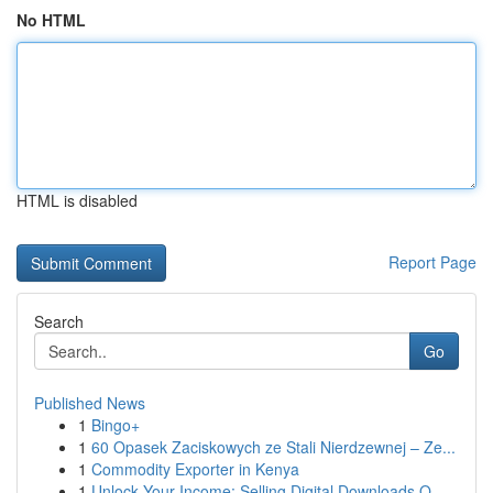
No HTML
HTML is disabled
Report Page
Search
Go
Published News
1
Bingo+
1
60 Opasek Zaciskowych ze Stali Nierdzewnej – Ze...
1
Commodity Exporter in Kenya
1
Unlock Your Income: Selling Digital Downloads O...