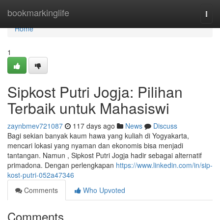
Home
bookmarkinglife
Togg
navi
Home
1
Sipkost Putri Jogja: Pilihan
Terbaik untuk Mahasiswi
zaynbmev721087
117 days ago
News
Discuss
Bagi sekian banyak kaum hawa yang kuliah di Yogyakarta,
mencari lokasi yang nyaman dan ekonomis bisa menjadi
tantangan. Namun , Sipkost Putri Jogja hadir sebagai alternatif
primadona. Dengan perlengkapan
https://www.linkedin.com/in/sip-
kost-putri-052a47346
Comments
Who Upvoted
Comments