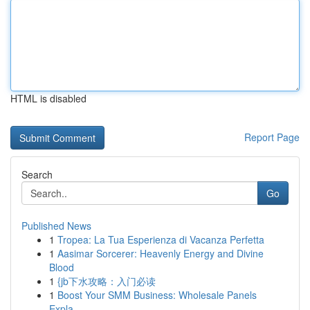
HTML is disabled
Report Page
Search
Go
Published News
1
Tropea: La Tua Esperienza di Vacanza Perfetta
1
Aasimar Sorcerer: Heavenly Energy and Divine
Blood
1
{jb下水攻略：入门必读
1
Boost Your SMM Business: Wholesale Panels
Expla...