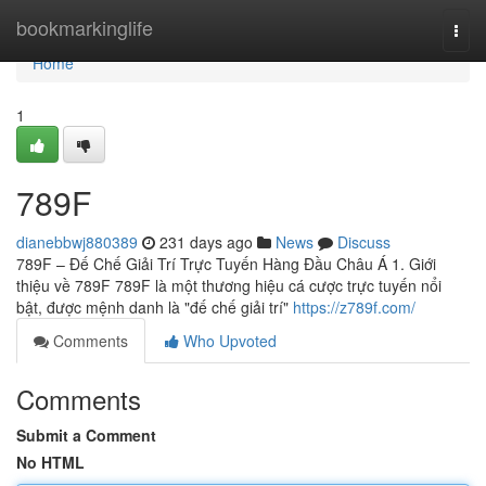
Home
bookmarkinglife
Togg
navi
Home
1
789F
dianebbwj880389
231 days ago
News
Discuss
789F – Đế Chế Giải Trí Trực Tuyến Hàng Đầu Châu Á 1. Giới
thiệu về 789F 789F là một thương hiệu cá cược trực tuyến nổi
bật, được mệnh danh là "đế chế giải trí"
https://z789f.com/
Comments
Who Upvoted
Comments
Submit a Comment
No HTML