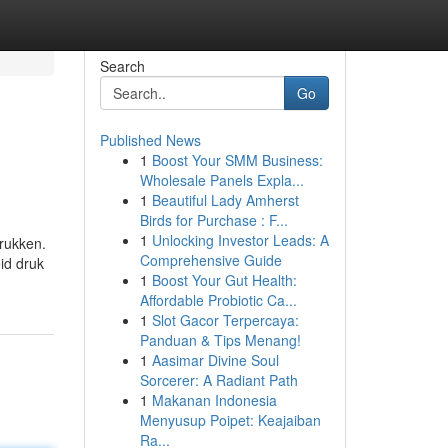
Search
Go
Published News
1
Boost Your SMM Business:
Wholesale Panels Expla...
1
Beautiful Lady Amherst
Birds for Purchase : F...
1
Unlocking Investor Leads: A
drukken.
Comprehensive Guide
id druk
1
Boost Your Gut Health:
Affordable Probiotic Ca...
1
Slot Gacor Terpercaya:
Panduan & Tips Menang!
1
Aasimar Divine Soul
Sorcerer: A Radiant Path
1
Makanan Indonesia
Menyusup Poipet: Keajaiban
Ra...