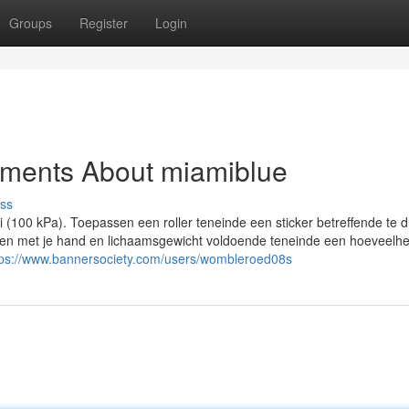
Groups
Register
Login
ements About miamiblue
ss
i (100 kPa). Toepassen een roller teneinde een sticker betreffende te 
uiken met je hand en lichaamsgewicht voldoende teneinde een hoeveelhe
tps://www.bannersociety.com/users/wombleroed08s