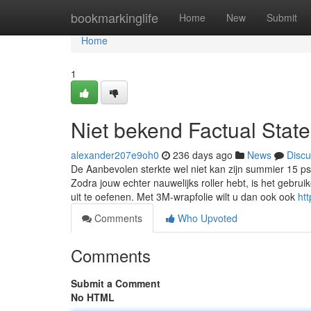
Home
bookmarkinglife
Home
New
Submit
Home
1
Niet bekend Factual Stat
alexander207e9oh0
236 days ago
News
Discu
De Aanbevolen sterkte wel niet kan zijn summier 15 ps
Zodra jouw echter nauwelijks roller hebt, is het gebr
uit te oefenen. Met 3M-wrapfolie wilt u dan ook ook
ht
Comments
Who Upvoted
Comments
Submit a Comment
No HTML