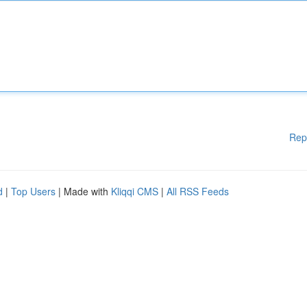
Rep
d
|
Top Users
| Made with
Kliqqi CMS
|
All RSS Feeds