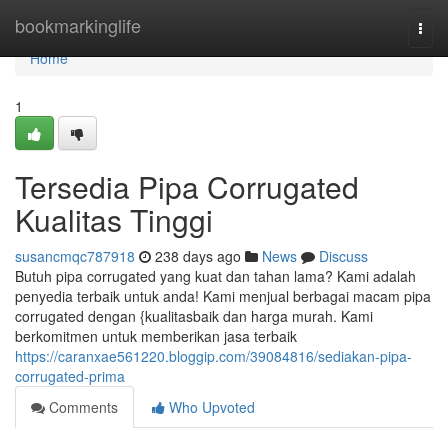
Home
bookmarkinglife
Togg
navi
Home
1
Tersedia Pipa Corrugated
Kualitas Tinggi
susancmqc787918
238 days ago
News
Discuss
Butuh pipa corrugated yang kuat dan tahan lama? Kami adalah
penyedia terbaik untuk anda! Kami menjual berbagai macam pipa
corrugated dengan {kualitasbaik dan harga murah. Kami
berkomitmen untuk memberikan jasa terbaik
https://caranxae561220.bloggip.com/39084816/sediakan-pipa-
corrugated-prima
Comments
Who Upvoted