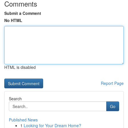
Comments
Submit a Comment
No HTML
HTML is disabled
Report Page
Search
Go
Published News
1
Looking for Your Dream Home?