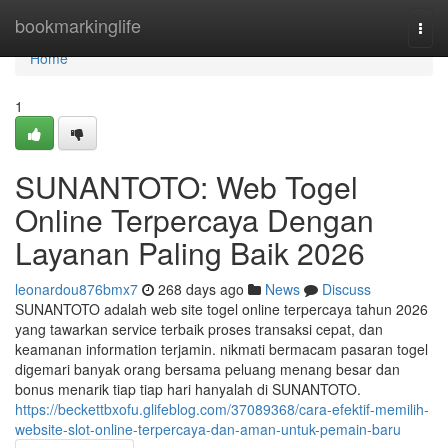
Home
bookmarkinglife
Togg
navi
Home
1
SUNANTOTO: Web Togel
Online Terpercaya Dengan
Layanan Paling Baik 2026
leonardou876bmx7
268 days ago
News
Discuss
SUNANTOTO adalah web site togel online terpercaya tahun 2026
yang tawarkan service terbaik proses transaksi cepat, dan
keamanan information terjamin. nikmati bermacam pasaran togel
digemari banyak orang bersama peluang menang besar dan
bonus menarik tiap tiap hari hanyalah di SUNANTOTO.
https://beckettbxofu.glifeblog.com/37089368/cara-efektif-memilih-
website-slot-online-terpercaya-dan-aman-untuk-pemain-baru