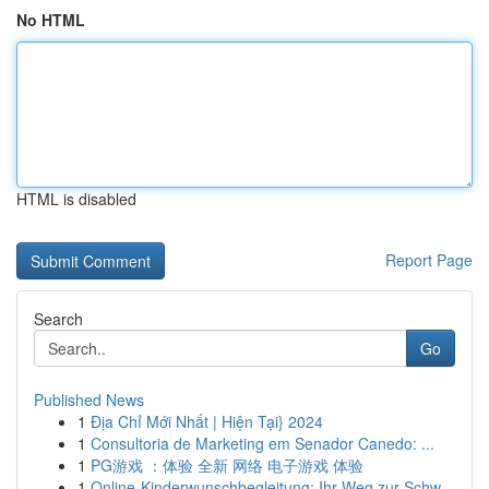
No HTML
HTML is disabled
Report Page
Search
Go
Published News
1
Địa Chỉ Mới Nhất | Hiện Tại} 2024
1
Consultoria de Marketing em Senador Canedo: ...
1
PG游戏 ：体验 全新 网络 电子游戏 体验
1
Online-Kinderwunschbegleitung: Ihr Weg zur Schw...