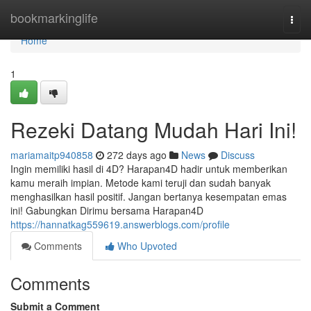
Home
bookmarkinglife
Togg
navi
Home
1
Rezeki Datang Mudah Hari Ini!
mariamaitp940858
272 days ago
News
Discuss
Ingin memiliki hasil di 4D? Harapan4D hadir untuk memberikan
kamu meraih impian. Metode kami teruji dan sudah banyak
menghasilkan hasil positif. Jangan bertanya kesempatan emas
ini! Gabungkan Dirimu bersama Harapan4D
https://hannatkag559619.answerblogs.com/profile
Comments
Who Upvoted
Comments
Submit a Comment