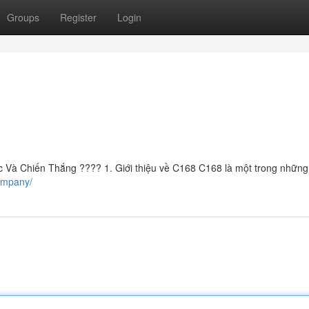
Groups
Register
Login
 Và Chiến Thắng ???? 1. Giới thiệu về C168 C168 là một trong những
company/