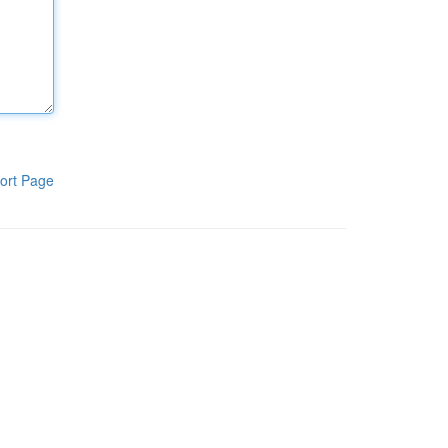
ort Page