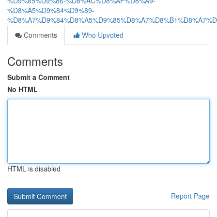
%D9%85%D9%86-%D8%AC%D8%AF%D8%A9-
%D8%A5%D9%84%D9%89-
%D8%A7%D9%84%D8%A5%D9%85%D8%A7%D8%B1%D8%A7%D
Comments
Who Upvoted
Comments
Submit a Comment
No HTML
HTML is disabled
Report Page