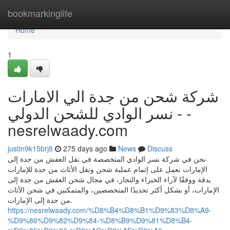
Home
bookmarkinglife
Home
1
شركة شحن من جدة الي الامارات
- نسر الوادي للشحن الدولي -
nesrelwaady.com
justin9k15brj8
275 days ago
News
Discuss
نحن في شركة نسر الوادي المتخصصة في نقل العفش من جدة إلى
الإمارات نعمل على إتمام عملية شحن ونقل الأثاث من جدة للإمارات
بدقة ووفقًا لآراء الخبراء والتجار، في مجال شحن العفش من جدة إلى
الإمارات، أو بشكل أكثر تحديدًا المتخصصين، والمتمكنين في شحن الأثاث
من جدة إلى الإمارات.
https://nesrelwaady.com/%D8%B4%D8%B1%D9%83%D8%A9-
%D9%86%D9%82%D9%84-%D8%B9%D9%81%D8%B4-