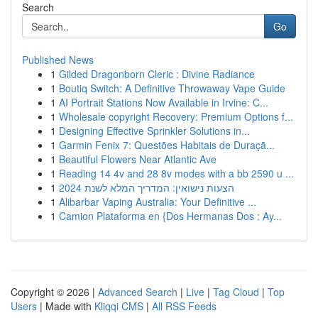
Search
Go
Published News
1
Gilded Dragonborn Cleric : Divine Radiance
1
Boutiq Switch: A Definitive Throwaway Vape Guide
1
AI Portrait Stations Now Available in Irvine: C...
1
Wholesale copyright Recovery: Premium Options f...
1
Designing Effective Sprinkler Solutions in...
1
Garmin Fenix 7: Questões Habitais de Duraçã...
1
Beautiful Flowers Near Atlantic Ave
1
Reading 14 4v and 28 8v modes with a bb 2590 u ...
1
הצעות נישואין: המדריך המלא לשנת 2024
1
Alibarbar Vaping Australia: Your Definitive ...
1
Camion Plataforma en {Dos Hermanas Dos : Ay...
Copyright © 2026 |
Advanced Search
|
Live
|
Tag Cloud
|
Top
Users
| Made with
Kliqqi CMS
|
All RSS Feeds