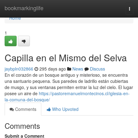
Home
bookmarkinglife
Togg
navi
Home
1
Capilla en el Mismo del Selva
jaybpln032866
295 days ago
News
Discuss
En el corazón de un bosque antiguo y misterioso, se encuentra
una santuario pequena. Sus paredes de ladrillo están cubiertas
de musgo, y sus ventanas permiten entrar la luz del cielo. El lugar
posee un aire de
https://pastoremanuelmontecinos.cl/iglesia-en-
la-comuna-del-bosque/
Comments
Who Upvoted
Comments
Submit a Comment