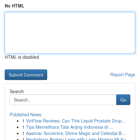
No HTML
HTML is disabled
Report Page
Search
Go
Published News
1
ViriFlow Reviews: Can This Liquid Prostate Drop...
1
Tips Memelihara Tata Anjing Indonesia di ...
1
Aasimar Sorcerers: Divine Magic and Celestial B...
1
Revitalising Broken Lawn with Lawn Mowing Mt Ku...