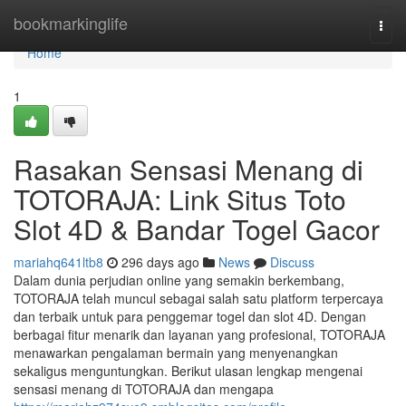
Home
bookmarkinglife
Togg
navi
Home
1
Rasakan Sensasi Menang di
TOTORAJA: Link Situs Toto
Slot 4D & Bandar Togel Gacor
mariahq641ltb8
296 days ago
News
Discuss
Dalam dunia perjudian online yang semakin berkembang,
TOTORAJA telah muncul sebagai salah satu platform terpercaya
dan terbaik untuk para penggemar togel dan slot 4D. Dengan
berbagai fitur menarik dan layanan yang profesional, TOTORAJA
menawarkan pengalaman bermain yang menyenangkan
sekaligus menguntungkan. Berikut ulasan lengkap mengenai
sensasi menang di TOTORAJA dan mengapa