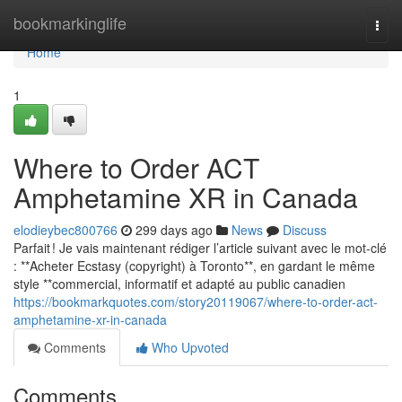
Home
bookmarkinglife
Togg
navi
Home
1
Where to Order ACT
Amphetamine XR in Canada
elodieybec800766
299 days ago
News
Discuss
Parfait ! Je vais maintenant rédiger l’article suivant avec le mot-clé
: **Acheter Ecstasy (copyright) à Toronto**, en gardant le même
style **commercial, informatif et adapté au public canadien
https://bookmarkquotes.com/story20119067/where-to-order-act-
amphetamine-xr-in-canada
Comments
Who Upvoted
Comments