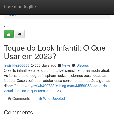
Home
bookmarkinglife
Togg
navi
Home
1
Toque do Look Infantil: O Que
Usar em 2023?
lewisikkr266688
300 days ago
News
Discuss
O estilo infantil está tendo um íncrivel crescimento na moda atual.
As itens fofas e alegres inspiram looks modernos para todas as
idades. Caso você quer adotar essa corrente, aqui estão algumas
dicas: *
https://myawlwh499738.is-blog.com/44559958/toque-do-
visual-menino-o-que-usar-em-2023
Comments
Who Upvoted
Comments