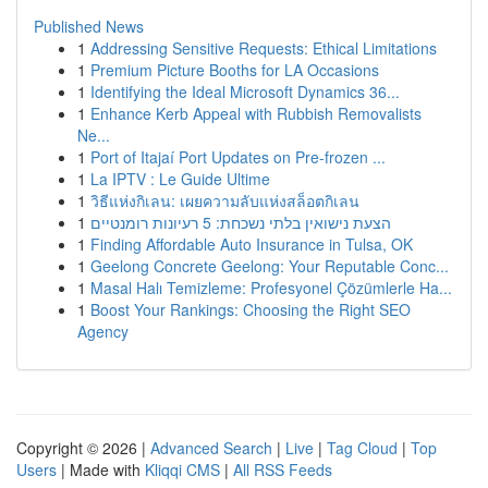
Published News
1
Addressing Sensitive Requests: Ethical Limitations
1
Premium Picture Booths for LA Occasions
1
Identifying the Ideal Microsoft Dynamics 36...
1
Enhance Kerb Appeal with Rubbish Removalists
Ne...
1
Port of Itajaí Port Updates on Pre-frozen ...
1
La IPTV : Le Guide Ultime
1
วิธีแห่งกิเลน: เผยความลับแห่งสล็อตกิเลน
1
הצעת נישואין בלתי נשכחת: 5 רעיונות רומנטיים
1
Finding Affordable Auto Insurance in Tulsa, OK
1
Geelong Concrete Geelong: Your Reputable Conc...
1
Masal Halı Temizleme: Profesyonel Çözümlerle Ha...
1
Boost Your Rankings: Choosing the Right SEO
Agency
Copyright © 2026 |
Advanced Search
|
Live
|
Tag Cloud
|
Top
Users
| Made with
Kliqqi CMS
|
All RSS Feeds