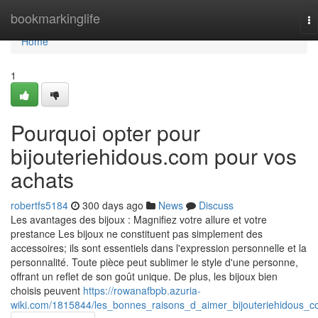
Home
bookmarkinglife
To
na
Home
1
Pourquoi opter pour
bijouteriehidous.com pour vos
achats
robertfs5184
300 days ago
News
Discuss
Les avantages des bijoux : Magnifiez votre allure et votre
prestance Les bijoux ne constituent pas simplement des
accessoires; ils sont essentiels dans l'expression personnelle et la
personnalité. Toute pièce peut sublimer le style d'une personne,
offrant un reflet de son goût unique. De plus, les bijoux bien
choisis peuvent
https://rowanafbpb.azuria-
wiki.com/1815844/les_bonnes_raisons_d_aimer_bijouteriehidous_