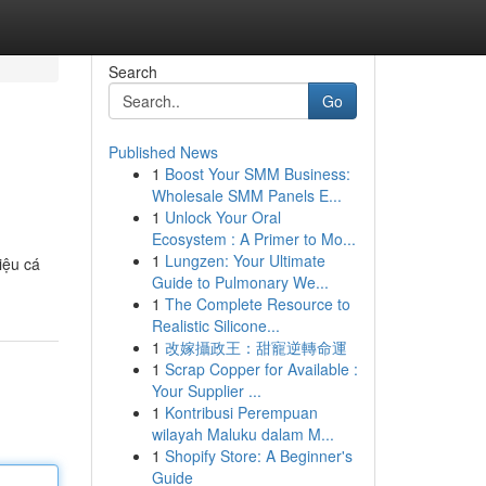
Search
Go
Published News
1
Boost Your SMM Business:
Wholesale SMM Panels E...
1
Unlock Your Oral
Ecosystem : A Primer to Mo...
1
Lungzen: Your Ultimate
iệu cá
Guide to Pulmonary We...
1
The Complete Resource to
Realistic Silicone...
1
改嫁攝政王：甜寵逆轉命運
1
Scrap Copper for Available :
Your Supplier ...
1
Kontribusi Perempuan
wilayah Maluku dalam M...
1
Shopify Store: A Beginner's
Guide