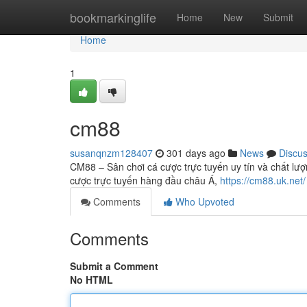
Home
bookmarkinglife
Home
New
Submit
Home
1
cm88
susanqnzm128407
301 days ago
News
Discu
CM88 – Sân chơi cá cược trực tuyến uy tín và chất lư
cược trực tuyến hàng đầu châu Á,
https://cm88.uk.net/
Comments
Who Upvoted
Comments
Submit a Comment
No HTML