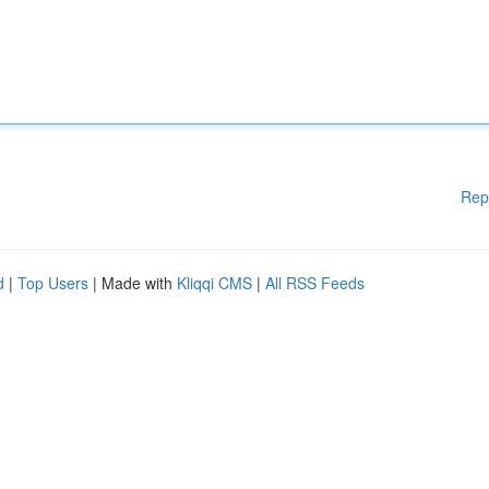
Rep
d
|
Top Users
| Made with
Kliqqi CMS
|
All RSS Feeds