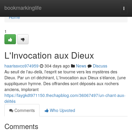
Home
bookmarkinglife
Togg
navi
Home
1
L'Invocation aux Dieux
haarissvco974959
304 days ago
News
Discuss
Au seuil de l'au-delà, l'esprit se tourne vers les mystères des
Dieux. Par un cri déchirant, L'Invocation aux Dieux s'élance, {une
suppliqueun hymne. Des offrandes sont déposés aux rochers
anciens, implorant
https://faygkdt971150.thechapblog.com/36067497/un-chant-aux-
déités
Comments
Who Upvoted
Comments