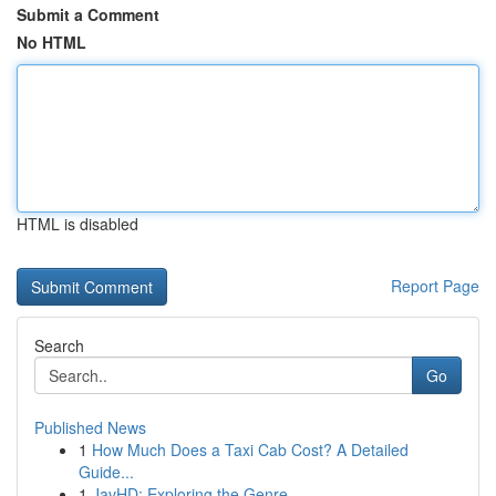
Submit a Comment
No HTML
HTML is disabled
Report Page
Search
Go
Published News
1
How Much Does a Taxi Cab Cost? A Detailed
Guide...
1
JavHD: Exploring the Genre