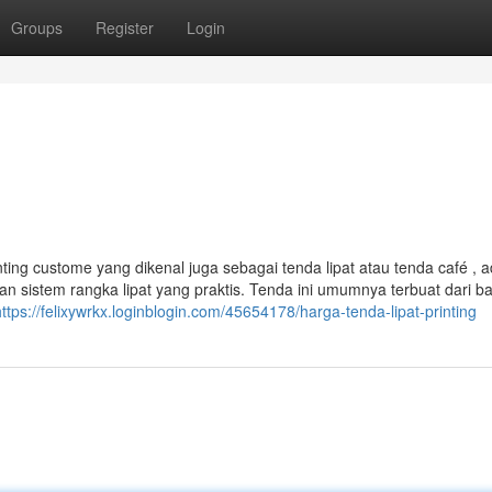
Groups
Register
Login
nting custome yang dikenal juga sebagai tenda lipat atau tenda café , 
n sistem rangka lipat yang praktis. Tenda ini umumnya terbuat dari b
https://felixywrkx.loginblogin.com/45654178/harga-tenda-lipat-printing