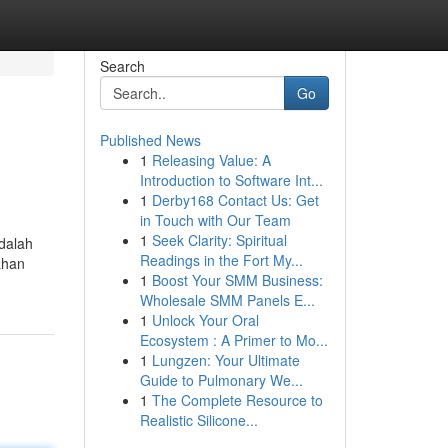
Search
Go
Published News
1
Releasing Value: A
Introduction to Software Int...
1
Derby168 Contact Us: Get
in Touch with Our Team
1
Seek Clarity: Spiritual
adalah
Readings in the Fort My...
ahan
1
Boost Your SMM Business:
Wholesale SMM Panels E...
1
Unlock Your Oral
Ecosystem : A Primer to Mo...
1
Lungzen: Your Ultimate
Guide to Pulmonary We...
1
The Complete Resource to
Realistic Silicone...