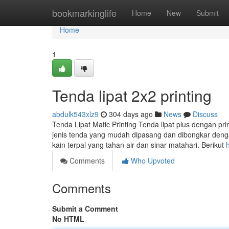
Home
bookmarkinglife
Home
New
Submit
Home
1
Tenda lipat 2x2 printing
abdulk543xlz9
304 days ago
News
Discuss
Tenda Lipat Matic Printing Tenda lipat plus dengan pri
jenis tenda yang mudah dipasang dan dibongkar denga
kain terpal yang tahan air dan sinar matahari. Berikut
Comments
Who Upvoted
Comments
Submit a Comment
No HTML