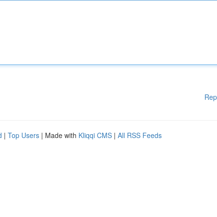
Rep
d
|
Top Users
| Made with
Kliqqi CMS
|
All RSS Feeds