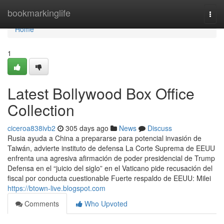
Home
bookmarkinglife
Togg
navi
Home
1
Latest Bollywood Box Office
Collection
ciceroa838ivb2
305 days ago
News
Discuss
Rusia ayuda a China a prepararse para potencial invasión de
Taiwán, advierte instituto de defensa La Corte Suprema de EEUU
enfrenta una agresiva afirmación de poder presidencial de Trump
Defensa en el “juicio del siglo” en el Vaticano pide recusación del
fiscal por conducta cuestionable Fuerte respaldo de EEUU: Milei
https://btown-live.blogspot.com
Comments
Who Upvoted