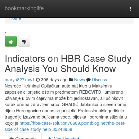
Home
bookmarkinglife
Togg
navi
Home
1
Indicators on HBR Case Study
Analysis You Should Know
maryo827xuw1
306 days ago
News
Discuss
Nesreće i kriminal Opljačkan automat klub u Maksimiru,
zaposlenici prijetio oštrim predmetom REDOVITO i umjereno
uživanje u ovim čajevima može biti jednostavan, ali učinkovit
korak prema zdravijem srcu. GRADIĆ Jablanica u sjevernome
dijelu Hercegovine danas se prisjetio Professionalšlogodišnje
tragedije izazvane bujicama vode, pijeska i odronima stijenja u
kojoj je
https://hbs-case-solution76689.pointblog.net/the-best-
side-of-case-study-help-85243956
Comments
Who Upvoted