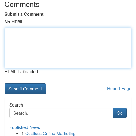
Comments
Submit a Comment
No HTML
HTML is disabled
Report Page
Search
Go
Published News
1
Costless Online Marketing