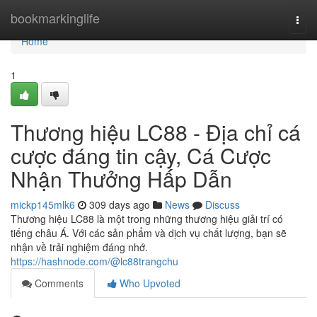
Home
bookmarkinglife
Togg
navi
Home
1
Thương hiệu LC88 - Địa chỉ cá
cược đáng tin cậy, Cá Cược
Nhận Thưởng Hấp Dẫn
mickp145mlk6
309 days ago
News
Discuss
Thương hiệu LC88 là một trong những thương hiệu giải trí có
tiếng châu Á. Với các sản phẩm và dịch vụ chất lượng, bạn sẽ
nhận về trải nghiệm đáng nhớ.
https://hashnode.com/@lc88trangchu
Comments
Who Upvoted