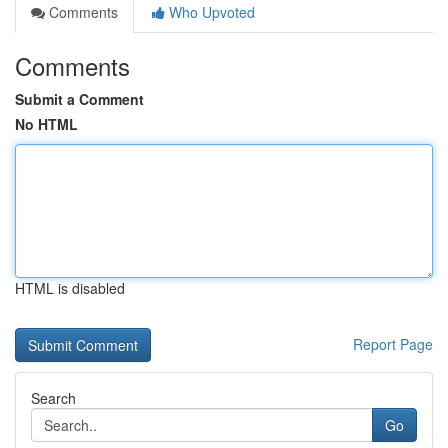
Comments
Who Upvoted
Comments
Submit a Comment
No HTML
HTML is disabled
Report Page
Search
Go