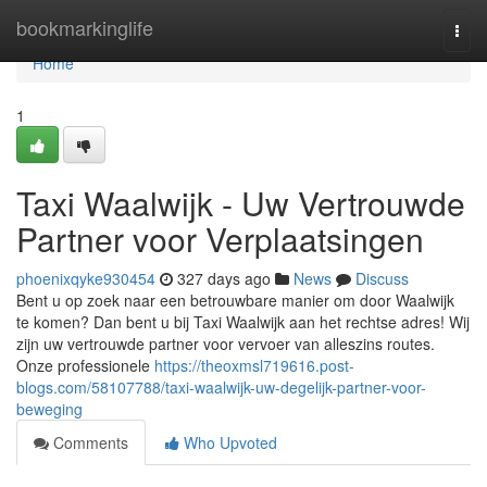
Home
bookmarkinglife
Togg
navi
Home
1
Taxi Waalwijk - Uw Vertrouwde
Partner voor Verplaatsingen
phoenixqyke930454
327 days ago
News
Discuss
Bent u op zoek naar een betrouwbare manier om door Waalwijk
te komen? Dan bent u bij Taxi Waalwijk aan het rechtse adres! Wij
zijn uw vertrouwde partner voor vervoer van alleszins routes.
Onze professionele
https://theoxmsl719616.post-
blogs.com/58107788/taxi-waalwijk-uw-degelijk-partner-voor-
beweging
Comments
Who Upvoted