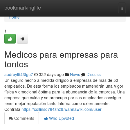
Home
bookmarkinglife
Togg
navi
Home
1
Medicos para empresas para
tontos
audreyl543tgu7
322 days ago
News
Discuss
Un seguro hecho a medida dirigido a empresas de más de 50
empleados. De esta forma los empleados mantendrán una Vigor
física y emocional óptima para la abundancia de la empresa. Una
empresa que cuida y se preocupa por sus empleados consigue
tener mejor reputación tanto interna como externamente.
Contrata
https://collinsq764znz9.wannawiki.com/user
Comments
Who Upvoted