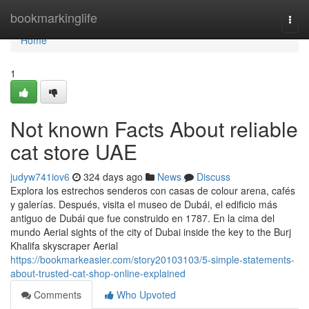
Home
bookmarkinglife
Togg
navi
Home
1
Not known Facts About reliable
cat store UAE
judyw741iov6
324 days ago
News
Discuss
Explora los estrechos senderos con casas de colour arena, cafés
y galerías. Después, visita el museo de Dubái, el edificio más
antiguo de Dubái que fue construido en 1787. En la cima del
mundo Aerial sights of the city of Dubai inside the key to the Burj
Khalifa skyscraper Aerial
https://bookmarkeasier.com/story20103103/5-simple-statements-
about-trusted-cat-shop-online-explained
Comments
Who Upvoted