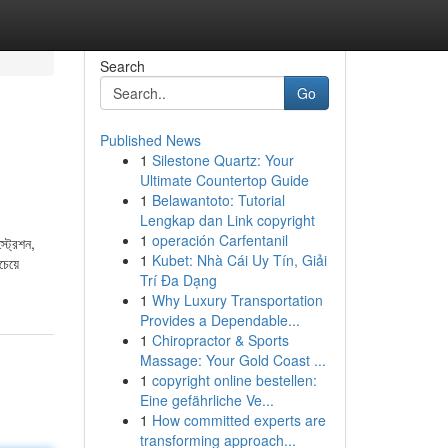
Search
Go
Published News
1
Silestone Quartz: Your
Ultimate Countertop Guide
1
Belawantoto: Tutorial
Lengkap dan Link copyright
1
operación Carfentanil
ট্রেশন,
1
Kubet: Nhà Cái Uy Tín, Giải
চেয়ে
Trí Đa Dạng
1
Why Luxury Transportation
Provides a Dependable...
1
Chiropractor & Sports
Massage: Your Gold Coast ...
1
copyright online bestellen:
Eine gefährliche Ve...
1
How committed experts are
transforming approach...