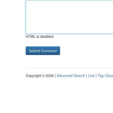
HTML is disabled
Copyright © 2026 |
Advanced Search
|
Live
|
Tag Clou