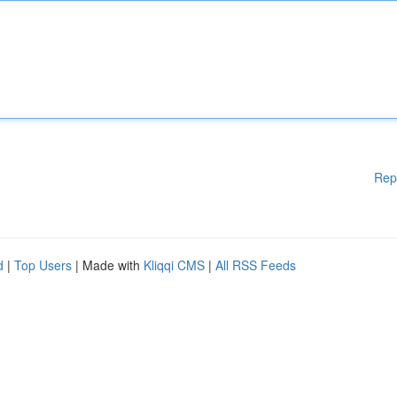
Rep
d
|
Top Users
| Made with
Kliqqi CMS
|
All RSS Feeds