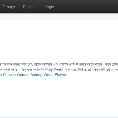
Groups
Register
Login
া বিভিন্ন ধরনের স্লট গেম, লাইভ ক্যাসিনো এবং স্পোর্টস বেটিং উপভোগ করতে পারেন। সহজ রেজিস্
কৃষ্ট করছে। বিনোদনের পাশাপাশি দায়িত্বশীলভাবে খেলা এবং নির্দিষ্ট বাজেট মেনে চলাই এখানে সব
sino-Popular-Games-Among-World-Players