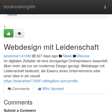
Home
bookmarkinglife
Togg
navi
Home
1
Webdesign mit Leidenschaft
janeemsn141390
327 days ago
News
Discuss
Im digitalen Zeitalter ist eine einzigartige Onlinepräsenz essentiell.
Aber mehr als nur ein modernes Design genügt. Webdesign mit
Leidenschaft bedeutet, die Essenz eines Unternehmens oder
einer Idee in ein visuell
https://brianafew772597.elbloglibre.com/profile
Comments
Who Upvoted
Comments
Submit a Comment