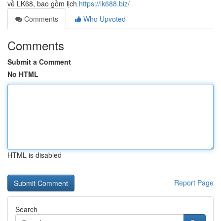
về LK68, bao gồm lịch
https://lk688.biz/
Comments
Who Upvoted
Comments
Submit a Comment
No HTML
HTML is disabled
Report Page
Search