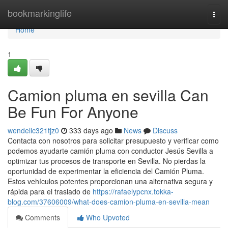
Home
bookmarkinglife
Togg
navi
Home
1
Camion pluma en sevilla Can
Be Fun For Anyone
wendellc321tjz0
333 days ago
News
Discuss
Contacta con nosotros para solicitar presupuesto y verificar como
podemos ayudarte camión pluma con conductor Jesús Sevilla a
optimizar tus procesos de transporte en Sevilla. No pierdas la
oportunidad de experimentar la eficiencia del Camión Pluma.
Estos vehículos potentes proporcionan una alternativa segura y
rápida para el traslado de
https://rafaelypcnx.tokka-
blog.com/37606009/what-does-camion-pluma-en-sevilla-mean
Comments
Who Upvoted