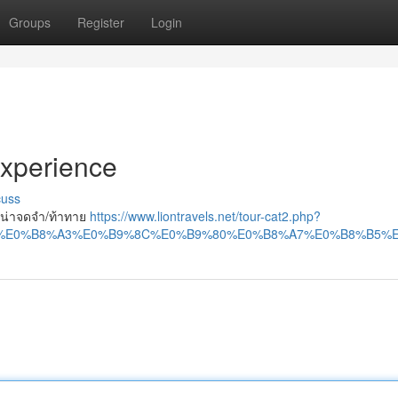
Groups
Register
Login
Experience
cuss
้น/น่าจดจำ/ท้าทาย
https://www.liontravels.net/tour-cat2.php?
A7%E0%B8%A3%E0%B9%8C%E0%B9%80%E0%B8%A7%E0%B8%B5%