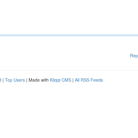
Rep
d
|
Top Users
| Made with
Kliqqi CMS
|
All RSS Feeds