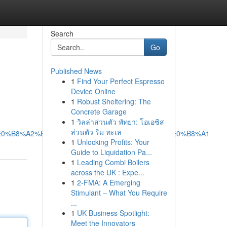
Search
Go
Published News
1
Find Your Perfect Espresso
Device Online
1
Robust Sheltering: The
Concrete Garage
1
วิลล่าส่วนตัว พัทยา: โอเอซิส
ส่วนตัว ริม ทะเล
E0%B8%A2%E0%B8%94%E0%B8%99%E0%B8%B2%E0%B8%A1
1
Unlocking Profits: Your
Guide to Liquidation Pa...
1
Leading Combi Boilers
across the UK : Expe...
1
2-FMA: A Emerging
Stimulant – What You Require
...
1
UK Business Spotlight:
Meet the Innovators