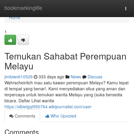
Home
bookmarkinglife
Togg
navi
Home
1
Temukan Sahabat Perempuan
Melayu
jimbiwv610529
333 days ago
News
Discuss
Wahrscheinlich mau satu kawan perempuan Melayu? Kamu tepat
di tempat yang benar!. Kami menyediakan situs yang aman dan
terpercaya untuk temukan wanita Melayu yang {suka bersedia
bicara. Daftar Lihat wanita
https://albielgqt950764.wikijournalist.com/user
Comments
Who Upvoted
Comments